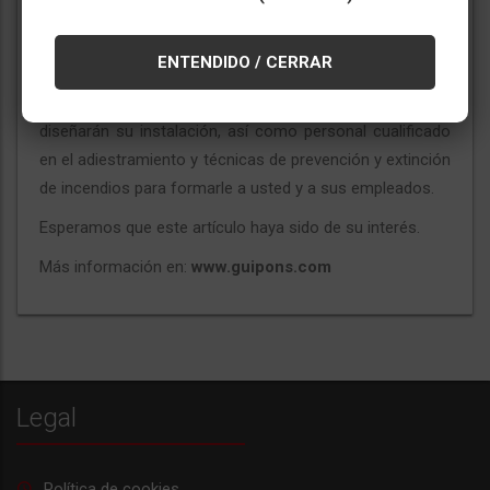
calidad en todos nuestros productos. Si nos elige,
dispondrá de un equipo de profesionales dispuestos a
ENTENDIDO / CERRAR
gestionar su servicio de asistencia técnica, y toda una
infraestructura de profesionales que proyectarán y
diseñarán su instalación, así como personal cualificado
en el adiestramiento y técnicas de prevención y extinción
de incendios para formarle a usted y a sus empleados.
Esperamos que este artículo haya sido de su interés.
Más información en:
www.guipons.com
Legal
Política de cookies