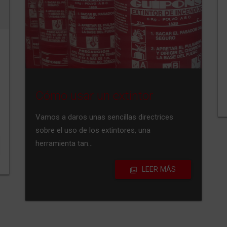
William George, el capitán del
fuego
Poco se piensa en los orígenes de los
aparatos cotidianos. Por ejemplo, ¿sabes de
dónde…