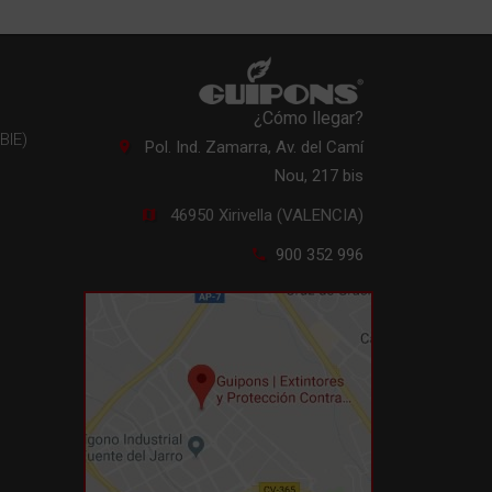
Cómo extinguir un fuego
eléctrico
Todo experto en mantenimiento contra
incendios en Valencia te puede asesorar a la
¿Cómo llegar?
BIE)
hora de elegir…
Pol. Ind. Zamarra, Av. del Camí
Nou, 217 bis
LEER MÁS
46950 Xirivella (VALENCIA)
900 352 996