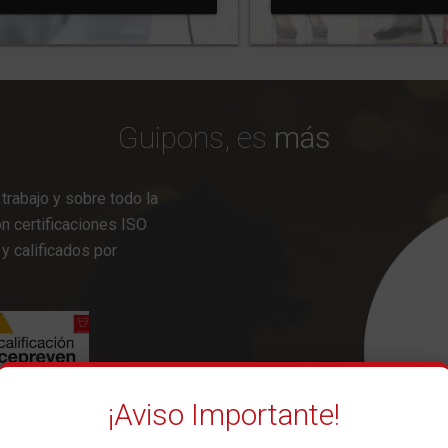
Guipons, es
más
rabajo y sobre todo la
n certificaciones ISO
y calificados por
¡Aviso Importante!
na rápida respuesta y