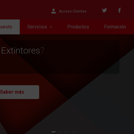
Acceso Clientes
puesto
Servicios
Productos
Formación
 Extintores
?
Saber más